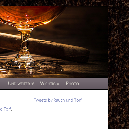
...Und weiter
Wichtig
Photo
Tweets by Rauch und Torf
d Torf
,