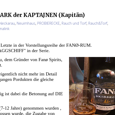
ARK der KAPTAJNEN (Kapitän)
Neckarau
,
Neuimhaus
,
PROBIERECKE
,
Rauch und Torf
,
Rauch&Torf
,
malink
 Letzte in der Vorstellungsreihe der FANØ-RUM.
FLAGGSCHIFF" in der Serie.
ou, dem Gründer von Fanø Spirits,
t.
ntlich nicht mehr im Detail
gangen Pordukten die gleiche
ig ist dabei die Betonung auf DIE
(7-12 Jahre) genommen wurden ,
lossen wurde, die Zugabe von