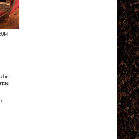
-RUM
sche
ärme
u