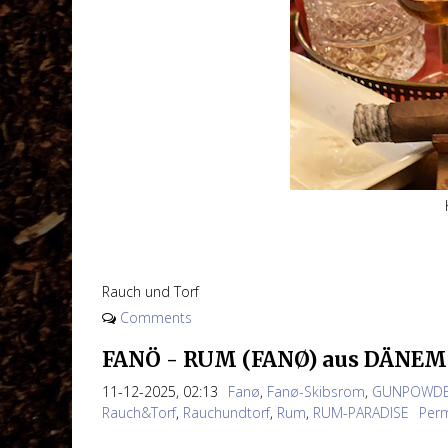
Rauch und Torf
Comments
FANÖ - RUM (FANØ) aus DÄNEM
11-12-2025, 02:13
Fanø
,
Fanø-Skibsrom
,
GUNPOWDE
Rauch&Torf
,
Rauchundtorf
,
Rum
,
RUM-PARADISE
Perm