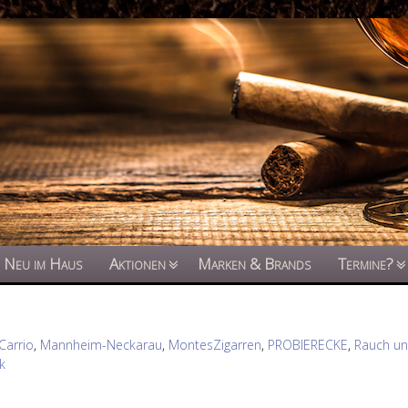
Neu im Haus
Aktionen
Marken & Brands
Termine?
Carrio
,
Mannheim-Neckarau
,
MontesZigarren
,
PROBIERECKE
,
Rauch un
k