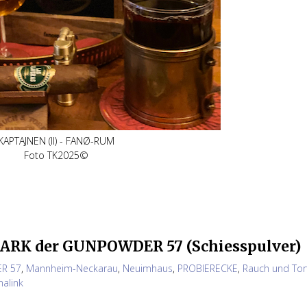
KAPTAJNEN (II) - FANØ-RUM
Foto TK2025©
ARK der GUNPOWDER 57 (Schiesspulver)
R 57
,
Mannheim-Neckarau
,
Neuimhaus
,
PROBIERECKE
,
Rauch und Tor
alink