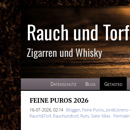
Rauch und Torf
Zigarren und Whisky
Datenschutz
Blog
Getasted
FEINE PUROS 2026
16-07-2026, 02:14
Blogger
,
Feine Puros
,
JordiLlorens-
Rauch&Torf
,
Rauchundtorf
,
Rum
,
Siete Villas
Permalin