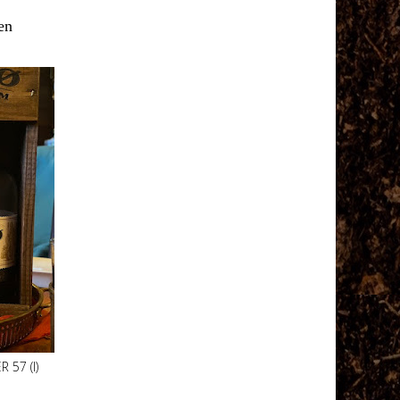
en
57 (I)