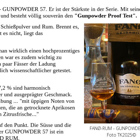
 GUNPOWDER 57. Er ist der Stärkste in der Serie. Mit sein
und besteht völlig souverän den
"Gunpowder Proof Test".
 Schießpulver und Rum. Brennt es,
 es nicht, liegt das
man wirklich einen hochprozentiges
fen war es zudem wichtig zu
n paar Fässer der Ladung
ich wissenschaftlicher getestet.
7,2 % sind harmonisch
ger und ausgeprägter Geschmack.
eibung ... "mit üppigen Noten von
n, die an getrocknete Aprikosen
 Zitrusfrische..."
auf den Punkt. Die Süsse und die
FANØ-RUM - GUNPOWDER 
 Der GUNPOWDER 57 ist ein
Foto TK2025©
ICED RUM.