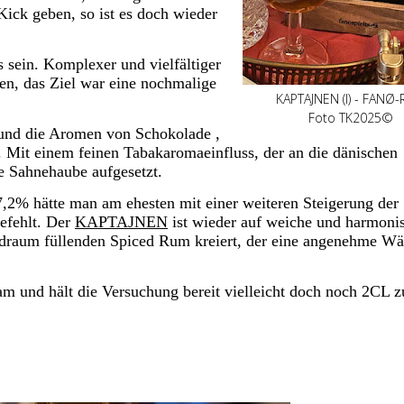
ick geben, so ist es doch wieder
 sein. Komplexer und vielfältiger
hen, das Ziel war eine nochmalige
KAPTAJNEN (I) - FANØ
Foto TK2025©
 und die Aromen von Schokolade ,
t. Mit einem feinen Tabakaromaeinfluss, der an die dänischen
e Sahnehaube aufgesetzt.
hätte man am ehesten mit einer weiteren Steigerung der
efehlt. Der
KAPTAJNEN
ist wieder auf weiche und harmoni
draum füllenden Spiced Rum kreiert, der eine angenehme W
am und hält die Versuchung bereit vielleicht doch noch 2CL z