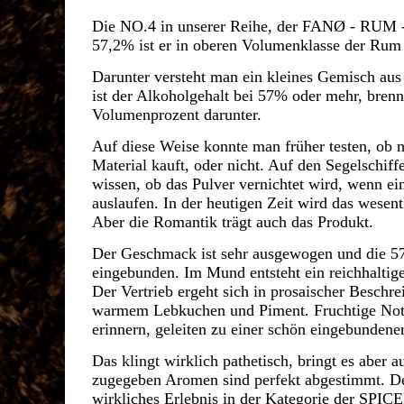
Die NO.4 in unserer Reihe, der FANØ - RUM -
57,2% ist er in oberen Volumenklasse der Rum 
Darunter versteht man ein kleines Gemisch aus
ist der Alkoholgehalt bei 57% oder mehr, brennt
Volumenprozent darunter.
Auf diese Weise konnte man früher testen, ob 
Material kauft, oder nicht. Auf den Segelschif
wissen, ob das Pulver vernichtet wird, wenn ei
auslaufen. In der heutigen Zeit wird das wesentl
Aber die Romantik trägt auch das Produkt.
Der Geschmack ist sehr ausgewogen und die 5
eingebunden. Im Mund entsteht ein reichhalti
Der Vertrieb ergeht sich in prosaischer Beschr
warmem Lebkuchen und Piment. Fruchtige Note
erinnern, geleiten zu einer schön eingebundenen
Das klingt wirklich pathetisch, bringt es aber 
zugegeben Aromen sind perfekt abgestimmt.
wirkliches Erlebnis in der Kategorie der SP