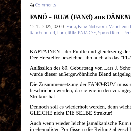
Comments
FANÖ - RUM (FANØ) aus DÄNEM
12-12-2025, 02:00
Fanø
,
Fanø-Skibsrom
,
Mannheim-
Rauchundtorf
,
Rum
,
RUM-PARADISE
,
Spiced Rum
Per
KAPTAJNEN - der Fünfte und gleichzeitig der
Der Hersteller bezeichnet ihn auch als das "
Anlässlich des 80. Geburtstag von Lars J. Sch
wurde dieser außergewöhnliche Blend aufgeleg
Die Zusammensetzung der FANØ-RUM muss eige
beschrieben werden, da sie wie in den vorange
Struktur hat.
Dennoch soll es wiederholt werden, denn wicht
GLEICHE nicht DIE SELBE Struktur!
Auch wenn wieder leichte jamaikanische Rum 
in ehemaligen Portfässern die Reifung abgesch